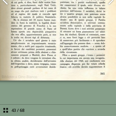
43
/
68