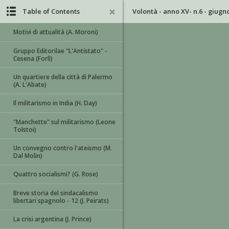
Table of Contents
Volontà - anno XV- n.6 - giugn
Motivi di attualità (A. Moroni)
Gruppo Editorilae "L'Antistato" -
Cesena (Forlì)
Un quartiere della città di Palermo
(A. L'Abate)
Il militarismo in India (H. Day)
"Manchette" sul militarismo (Leone
Tolstoi)
Un convegno contro l'ateismo (M.
Dal Molin)
Quattro socialismi? (G. Rose)
Breve storia del sindacalismo
libertari spagnolo - 12 (J. Peirats)
La crisi argentina (J. Prince)