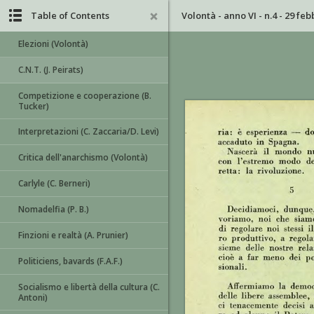
Table of Contents
Volontà - anno VI - n.4 - 29 fe
Elezioni (Volontà)
C.N.T. (J. Peirats)
Competizione e cooperazione (B.
Tucker)
Interpretazioni (C. Zaccaria/D. Levi)
Critica dell'anarchismo (Volontà)
Carlyle (C. Berneri)
Nomadelfia (P. B.)
Finzioni e realtà (A. Prunier)
Politiciens, bavards (F.A.F.)
Socialismo e libertà della cultura (C.
Antoni)