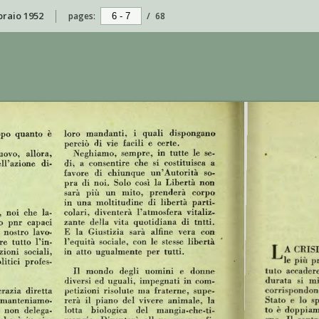
bbraio 1952
pages:
/
68