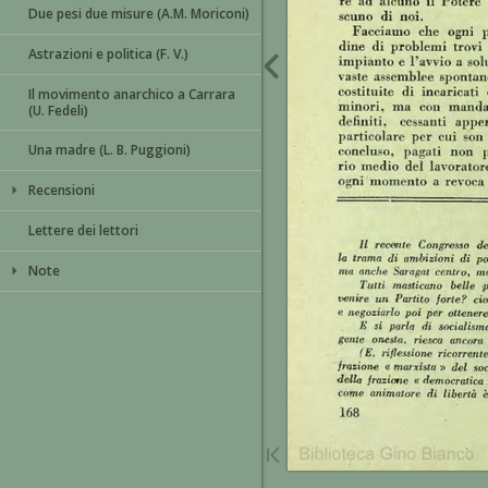
Due pesi due misure (A.M. Moriconi)
Astrazioni e politica (F. V.)
Il movimento anarchico a Carrara
(U. Fedeli)
Una madre (L. B. Puggioni)
Recensioni
Lettere dei lettori
Note