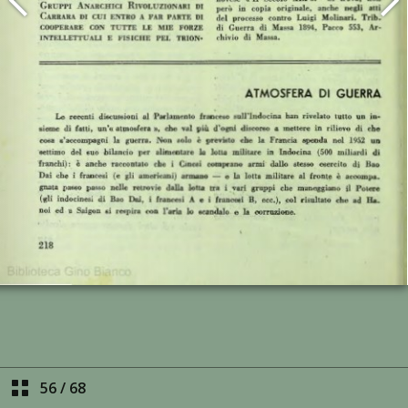
56
/
68