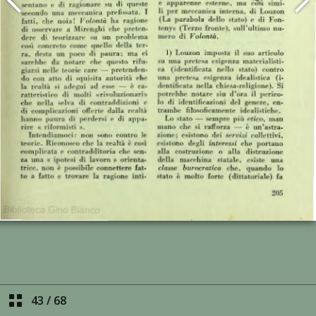
43
/
68