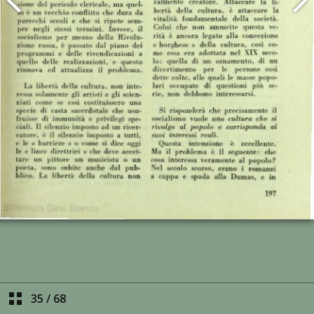
35
/
68