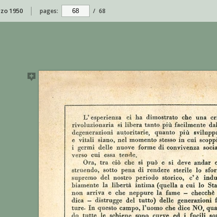
rzo 1950
pages:
/
68