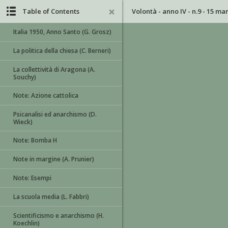
Table of Contents
Volontà - anno IV - n.9 - 15 ma
Italia 1950, Anno Santo (G. Grosz)
La politica della chiesa (C. Berneri)
La collettività di Aragona (A.
Souchy)
Note: Azione cattolica
Psicanalisi ed anarchismo (D.
Wieck)
Note: Bomba H
Note in margine (A. Prunier)
Note: Esempi
La scuola media (L. Fabbri)
Scientificismo e anarchismo (H.
Koechlin)