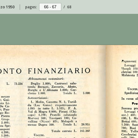
rzo 1950
pages:
/
68