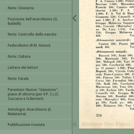
Note: Cineseria
Posizione dell'anarchismo (G.
Baldelli)
Note: Controllo delle nascite
Federalismo (R.M. Anson)
Note: Cultura
Lettere dei lettori
Note: Fatale
Parentesi: Nuovo "classismo",
piano di vittoria (per il P. C.) (C.
Zaccaria e G.Berneri)
Antologia: Anarchismo (E.
Malatesta)
Pubblicazioni ricevute