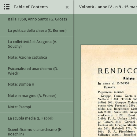
Table of Contents
Volontà - anno IV - n.9 - 15 ma
Italia 1950, Anno Santo (G. Grosz)
La politica della chiesa (C. Berneri)
La collettività di Aragona (A.
Souchy)
Note: Azione cattolica
Psicanalisi ed anarchismo (D.
Wieck)
Note: Bomba H
Note in margine (A. Prunier)
Note: Esempi
La scuola media (L. Fabbri)
Scientificismo e anarchismo (H.
Koechlin)