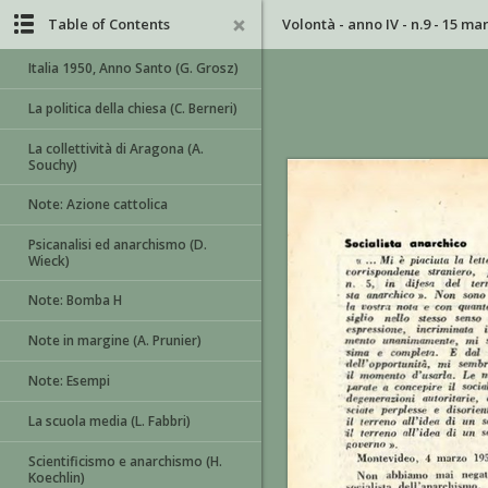
Table of Contents
Volontà - anno IV - n.9 - 15 ma
Italia 1950, Anno Santo (G. Grosz)
La politica della chiesa (C. Berneri)
La collettività di Aragona (A.
Souchy)
Note: Azione cattolica
Psicanalisi ed anarchismo (D.
Wieck)
Note: Bomba H
Note in margine (A. Prunier)
Note: Esempi
La scuola media (L. Fabbri)
Scientificismo e anarchismo (H.
Koechlin)