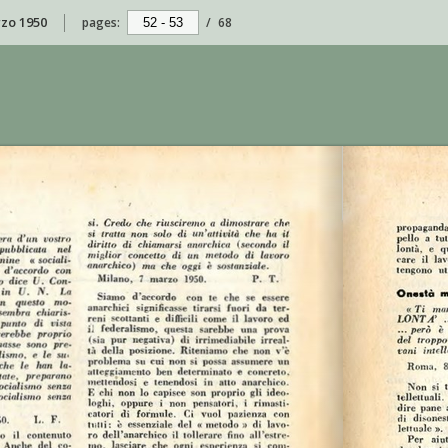
rzo 1950
pages:
/
68