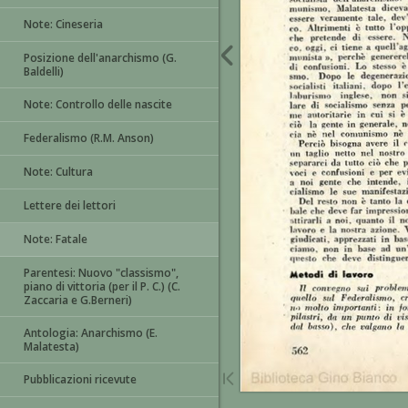
Note: Cineseria
Posizione dell'anarchismo (G.
Baldelli)
Note: Controllo delle nascite
Federalismo (R.M. Anson)
Note: Cultura
Lettere dei lettori
Note: Fatale
Parentesi: Nuovo "classismo",
piano di vittoria (per il P. C.) (C.
Zaccaria e G.Berneri)
Antologia: Anarchismo (E.
Malatesta)
Pubblicazioni ricevute