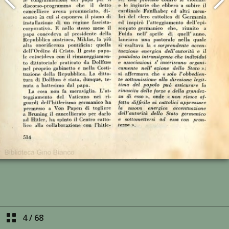
4
/
68