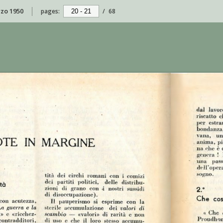
rzo 1950
pages:
/
68