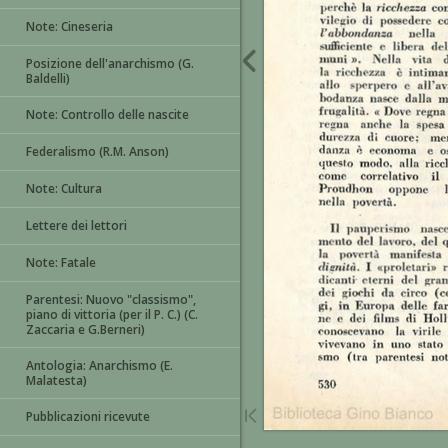
Note: Cineseria
Posizione dell'anarchismo (G.
Baldelli)
Note: Controllo delle nascite
Federalismo (R.M. Anson)
Note: Cultura
Lettere dei lettori
Note: Fatale
Parentesi: Nuovo "classismo",
piano di vittoria (per il P. C.) (C.
Zaccaria e G.Berneri)
Antologia: Anarchismo (E.
Malatesta)
Pubblicazioni ricevute