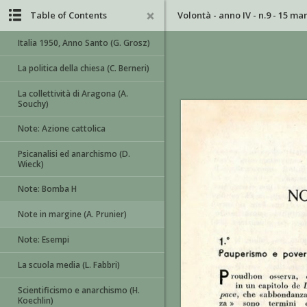
Table of Contents
Volontà - anno IV - n.9 - 15 ma
Italia 1950, Anno Santo (G. Grosz)
La politica della chiesa (C. Berneri)
La collettività di Aragona (A.
Souchy)
Note: Azione cattolica
Psicanalisi ed anarchismo (D.
Wieck)
Note: Bomba H
Note in margine (A. Prunier)
Note: Esempi
La scuola media (L. Fabbri)
Scientificismo e anarchismo (H.
Koechlin)