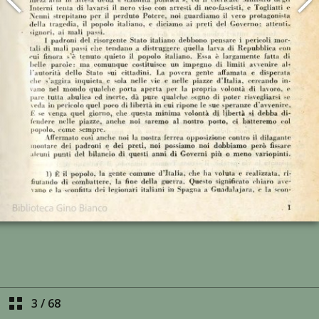
3
/
68