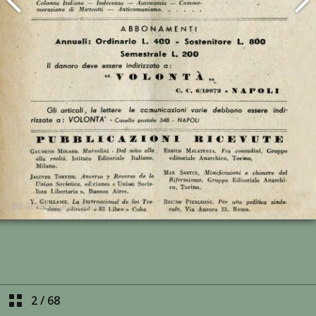
2
/
68