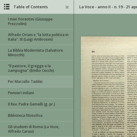
Table of Contents
La Voce - anno II - n. 19 - 21 ap
I miei fiorentini (Giuseppe
Prezzolini)
Alfredo Oriani e "la lotta politica in
Italia". III (Luigi Ambrosini)
La Bibbia Modernista (Salvatore
Minocchi)
"Il pastore, il gregge e la
zampogna" (Emilio Cecchi)
Per Marcello Taddei
Pensieri indiani
Il Rev. Padre Gemelli (g. pr.)
Biblioteca filosofica
Gli studenti di Roma (La Voce,
Alfredo Carusi)