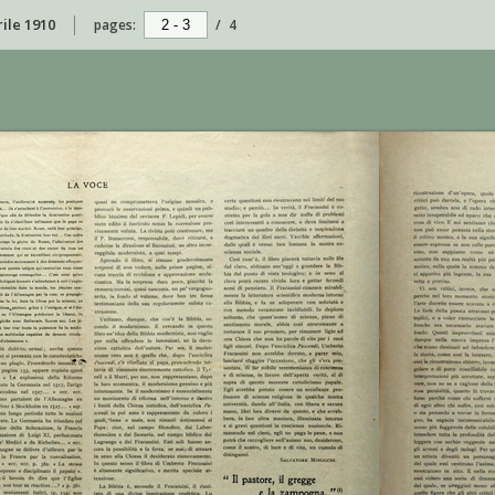
rile 1910
pages:
/
4