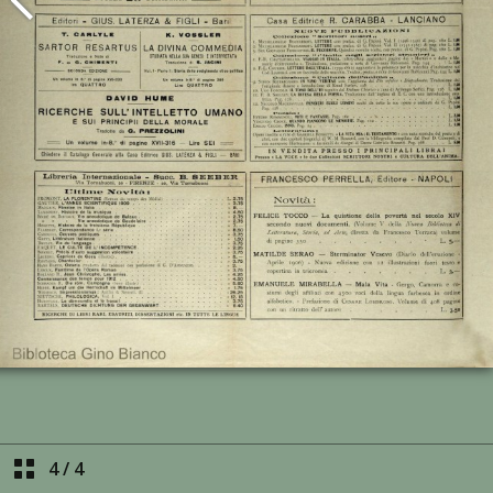
4
/
4