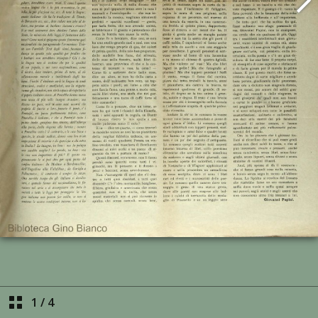
1
/
4