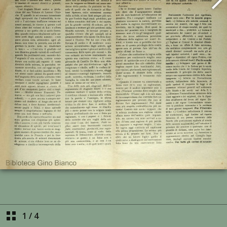
1
/
4