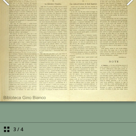
3
/
4