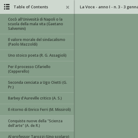
Table of Contents
La Voce - anno I - n. 3 - 3 genn
Cocò all'Univesità di Napoli o la
scuola della mala vita (Gaetano
Salvemini)
Il valore morale del sindacalismo
(Paolo Mazzoldi)
Uno stoico poeta (R. G. Assagioli)
Per il processo Cifariello
(Cepperello)
Seconda cenciata a Ugo Oietti (G.
Pr.)
Barbey d'Aureville critico (A. S.)
Il ritorno di Enrico Ferri (M. Missiroli)
Conquiste nuove della "Scienza
dell'arte" (A. de R.)
Al professor Tarozzi (Uno scolaro)