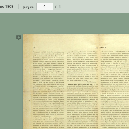
aio 1909
pages:
/
4