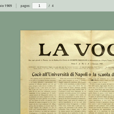
aio 1909
pages:
/
4