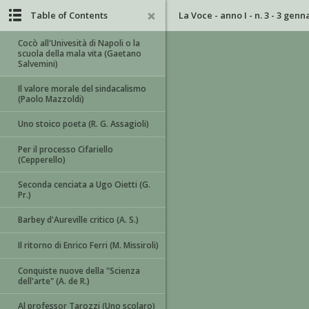
Table of Contents
La Voce - anno I - n. 3 - 3 genn
Cocò all'Univesità di Napoli o la
scuola della mala vita (Gaetano
Salvemini)
Il valore morale del sindacalismo
(Paolo Mazzoldi)
Uno stoico poeta (R. G. Assagioli)
Per il processo Cifariello
(Cepperello)
Seconda cenciata a Ugo Oietti (G.
Pr.)
Barbey d'Aureville critico (A. S.)
Il ritorno di Enrico Ferri (M. Missiroli)
Conquiste nuove della "Scienza
dell'arte" (A. de R.)
Al professor Tarozzi (Uno scolaro)