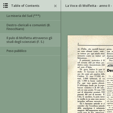
Table of Contents
La Voce di Molfetta - anno II -
La miseria del Sud (***)
Destro-clericali e comunisti (B.
Finocchiaro)
Il pulo di Molfetta attraverso gli
studi degli scienziati (F. S.)
Peso pubblico