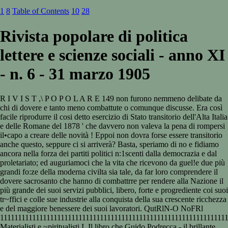
1
8
Table of Contents
10
28
Rivista popolare di politica
lettere e scienze sociali - anno XI
- n. 6 - 31 marzo 1905
R I V I S T ,\ P O P O L A R E 149 non furono nemmeno delibate da
chi di dovere e tanto meno combattute o comunque discusse. Era così
facile riprodurre il cosi detto esercizio di Stato transitorio dell'Alta Italia
e delle Romane del 1878 ' che davvero non valeva la pena di rompersi
il•capo a creare delle novità ! Eppoi non dovra forse essere transitorio
anche questo, seppure ci si arriverà? Basta, speriamo di no e fidiamo
ancora nella forza dei partiti politici n:1scenti dalla democrazia e dal
proletariato; ed auguriamoci che la vita che ricevono da guel!e due più
grandi fo:ze della moderna civilta sia tale, da far loro comprendere il
dovere sacrosanto che hanno di combattrre per rendere alla Nazione il
più grande dei suoi servizi pubblici, libero, forte e progrediente coi suoi
tr~ffici e colle sue industrie alla conquista della sua crescente ricchezza
e del maggiore benessere dei suoi lavoratori. QutRlN-O NoFRl
111111111111111111111111111111111111111111111111111111111111111
Materialisti e ~piritualisti I. Il libro che Guido Podrecca - il brillante