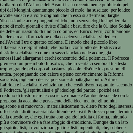
Goliai·do de1l'Asino e dell'Avanti I - ha recentemente pubblicato pei
tipi del Mongini, quantunqne piccolo di mole, ha suscitato, per le idee
a volte andaci e a volte originali che in esso si affermano, larghe
'discussioni e acri e pungenti critiche, non senza elogi lusinghieri da
parte di molti giornali e riviste d'Italia : basti dire che la 01·itica Sodale
ne dette un riassunto di undici colonne, ed Enrico Ferri, confutandone
le idee circa la formazione della coscienza socialista, vi dedicò
nell'Avanti I tre o quattro colonne. Di modo che il piccolo libro
1.lfaterialisti e Spiritualisti, ehe porta il contribilto del Podrecca al
dissidio socialista, è come un sasso lanciato nelle acque, già
smoss11,ad allargarne i cerchi concentrici della polemica. Il Podrecca ,
premesso un preambolo filosofico, che in verità ci sembra 1tna testa
troppo grande pel corpo abbastanza piccolo, disèute le q nestioni di
tattica, propngnando con calore e pieno convincimento la Riforma
socialista, pigliando decisa posizione di battaglia contro Arturo
Labriola e i socialisti rivoluzionari, che costituiscono appunto, secondo
il Podrecca, 'gli spiritualisti e gl' ideologi del partito ; poichè essi
credono di trasformare le coscienze umane e l'ambiente sociale con la
propaganda accanita e persistente delle idee, mentre gli uomini
agiscono e si muovono , rnaterialisticamen te, dietro l'urto degl'interessi
offesi e dei diritti materiali da difendere Così il Podrecca pone i termini
della questione, che egli tratta con grande lucidità di forma, mirando
più a convincere che a fare sfoggio di erudizione. Dunque da un lato
gli spiritualisti, i rivoluzionari, gli idealisti impenitenti, che, sebbene
marxisti, ritornano alle teorie hegeliane, di cui si pigliò giuoco Carlo