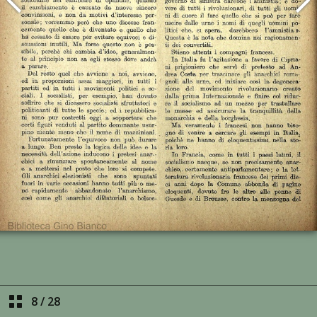
8
/
28