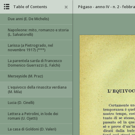
Table of Contents
Pègaso - anno IV - n. 2 - febbr
Due anni (E. De Michelis)
Napoleone: mito, romanzo e storia
(L. Salvatorelli)
Larissa (a Pietrogrado, nel
novembre 1917) (***)
La parentela sarda di Francesco
Domenico Guerrazzi (L. Falchi)
Merseyside (M. Praz)
L'equivoco della rinascita verdiana
(M. Mila)
Lucia (D. Cinelli)
Lettera a Petrolini, in lode dei
romani (U. Ojetti)
La casa di Goldoni (D. Valeri)