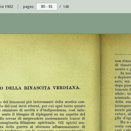
aio 1932
pages:
/
148