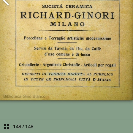
148
/
148