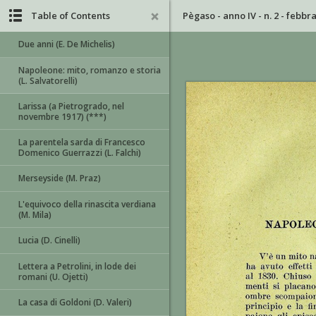
Table of Contents
Pègaso - anno IV - n. 2 - febbr
Due anni (E. De Michelis)
Napoleone: mito, romanzo e storia
(L. Salvatorelli)
Larissa (a Pietrogrado, nel
novembre 1917) (***)
La parentela sarda di Francesco
Domenico Guerrazzi (L. Falchi)
Merseyside (M. Praz)
L'equivoco della rinascita verdiana
(M. Mila)
Lucia (D. Cinelli)
Lettera a Petrolini, in lode dei
romani (U. Ojetti)
La casa di Goldoni (D. Valeri)