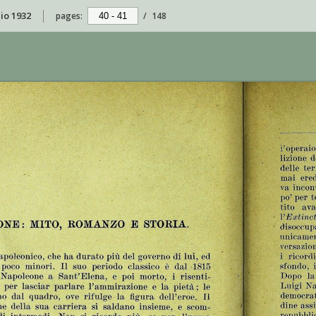
aio 1932
pages:
/
148