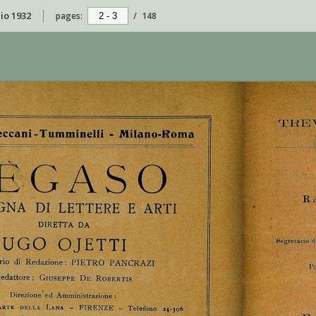
aio 1932
pages:
/
148