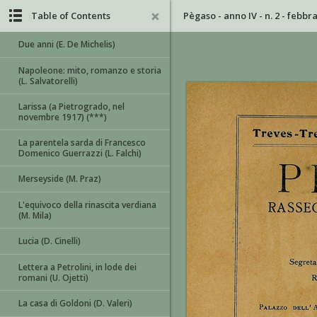
Table of Contents
Pègaso - anno IV - n. 2 - febbr
Due anni (E. De Michelis)
Napoleone: mito, romanzo e storia
(L. Salvatorelli)
Larissa (a Pietrogrado, nel
novembre 1917) (***)
La parentela sarda di Francesco
Domenico Guerrazzi (L. Falchi)
Merseyside (M. Praz)
L'equivoco della rinascita verdiana
(M. Mila)
Lucia (D. Cinelli)
Lettera a Petrolini, in lode dei
romani (U. Ojetti)
La casa di Goldoni (D. Valeri)