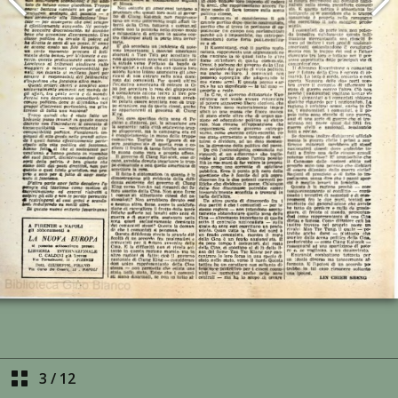
3
/
12