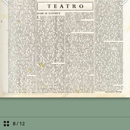
8
/
12