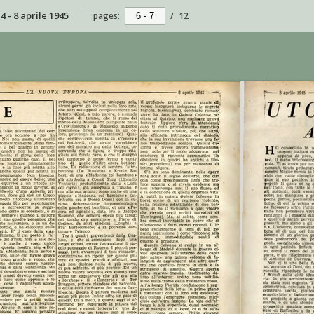
4 - 8 aprile 1945
pages:
/
12