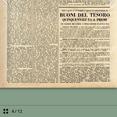
4
/
12