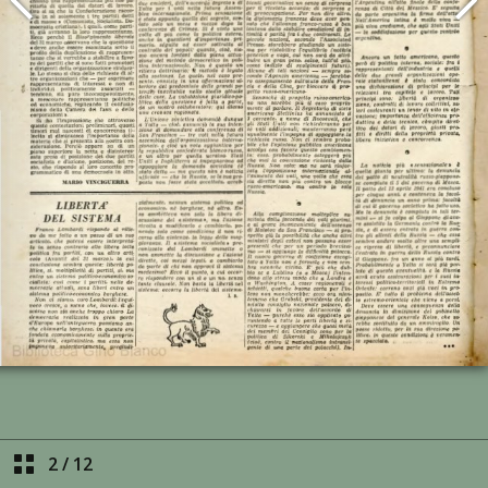
2
/
12