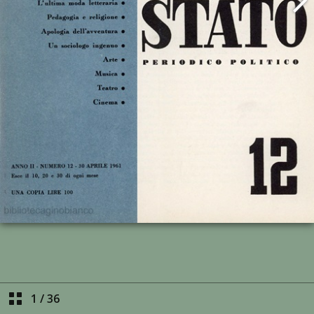
1
/
36