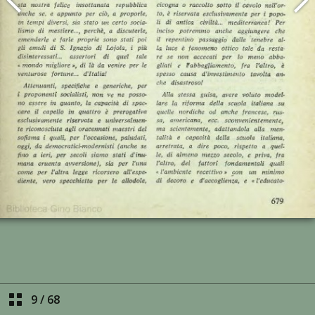
9
/
68