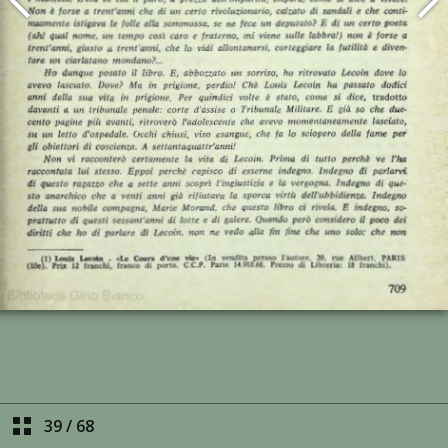
39
/
68