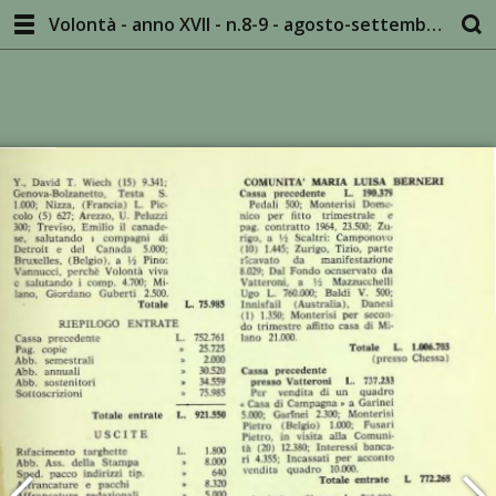
Volontà - anno XVII - n.8-9 - agosto-settembre 1964