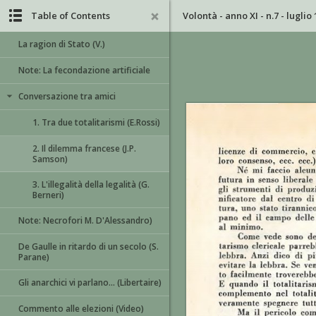
Table of Contents
Volontà - anno XI - n.7 - luglio
La ragion di Stato (V.)
Note: La fecondazione artificiale
Conversazione tra amici
1. Tra due totalitarismi (E.Rossi)
2. Il dilemma francese (J.P.
Samson)
3. L'illegalità della legalità (G.
Berneri)
Note: Necrofori M. D'Alessandro)
De Gaulle in ritardo di un secolo (S.
Parane)
Gli anarchici vi parlano... (Libertaire)
Commento alle elezioni (Video)