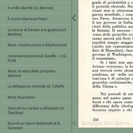
Il crollo dei miti (A. Moroni)
È morto Marceau Pivert
La teoria di Darwin e la giustizia (S.
Merlino)
Note: Sostificazioni e falsificazioni
Commemorazione di Gandhi - 2 (G.
Pioli)
Note: In vista delle prossime
elezioni
La deliquenza minorile (G. Caleffi)
Note: Razzismo
Clericali tra Carlisti e Alfonsisti (G.
Diecidue)
Ricordi su Libero Battistelli (E.N.
Garavini)