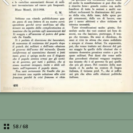
58
/
68