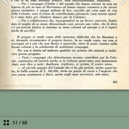
51
/
68