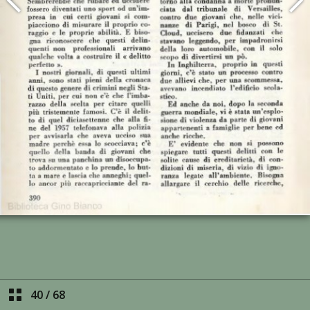
40
/
68