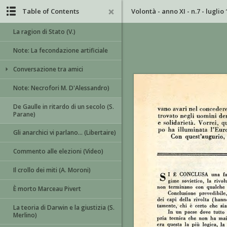
Table of Contents
Volontà - anno XI - n.7 - luglio
La ragion di Stato (V.)
Note: La fecondazione artificiale
Conversazione tra amici
Note: Necrofori M. D'Alessandro)
De Gaulle in ritardo di un secolo (S.
Parane)
Gli anarchici vi parlano... (Libertaire)
Commento alle elezioni (Video)
Il crollo dei miti (A. Moroni)
È morto Marceau Pivert
La teoria di Darwin e la giustizia (S.
Merlino)