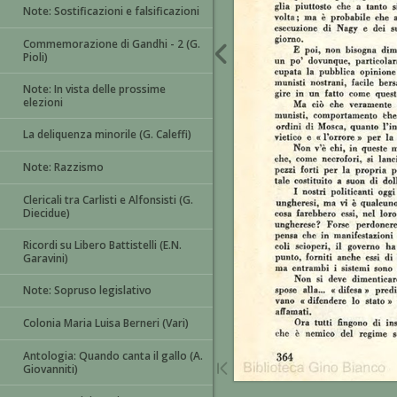
Note: Sostificazioni e falsificazioni
Commemorazione di Gandhi - 2 (G.
Pioli)
Note: In vista delle prossime
elezioni
La deliquenza minorile (G. Caleffi)
Note: Razzismo
Clericali tra Carlisti e Alfonsisti (G.
Diecidue)
Ricordi su Libero Battistelli (E.N.
Garavini)
Note: Sopruso legislativo
Colonia Maria Luisa Berneri (Vari)
Antologia: Quando canta il gallo (A.
Giovanniti)