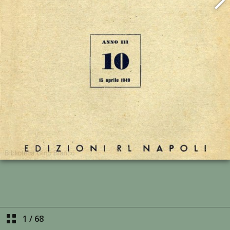
1
/
68