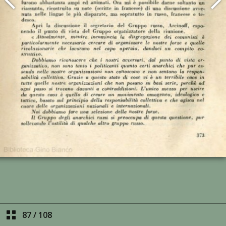
87
/
108