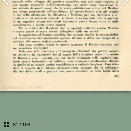
81
/
108