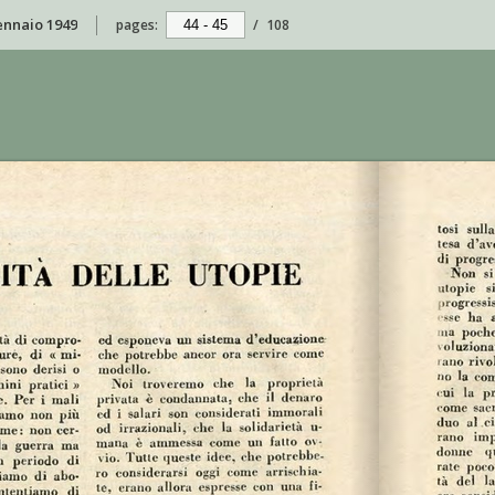
gennaio 1949
pages:
/
108