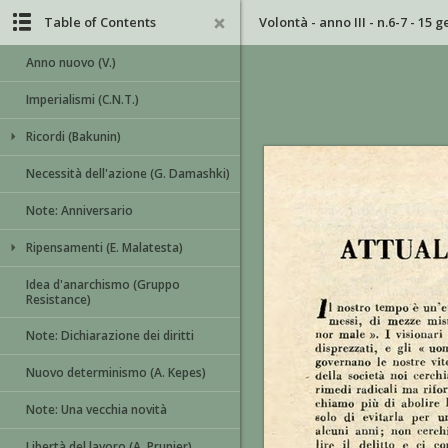
Table of Contents
Volontà - anno III - n.6-7 - 15 
Anno nuovo (V.)
Imperialismi (C.N.T.)
Ricordi (Bakunin)
Necessità dell'azione (G. Damashki)
Note: Anniversario
Ripensamenti (E. Malatesta)
Idea d'anarchismo (Gruppo
Resistance)
Note: Dichiarazione dei diritti
Nuovo determinismo (A. Kepes)
Note: Una vecchia novità
Libertà del lavoro (A. Prunier)