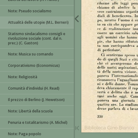
Note: Pseudo socialismo
Attualità delle utopie (M.L. Berneri)
Statismo sindacalismo consigli e
rivoluzione sociale (cont. dal n.
prec.) (C. Gaston)
Note: Musica su comando
Corporativismo (Economicus)
Note: Religiosità
Comunità d'individui (H. Read)
Il prezzo di Berlino (J. Hewetson)
Note: Libertà della scuola
Penuria e totalitarismo (A. Michel)
Note: Paga popolo