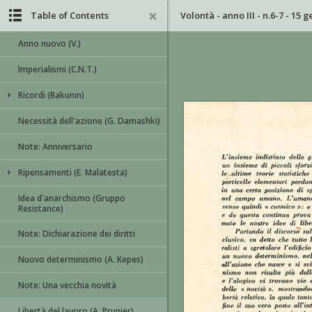
Table of Contents
Volontà - anno III - n.6-7 - 15 
Anno nuovo (V.)
Imperialismi (C.N.T.)
Ricordi (Bakunin)
Necessità dell'azione (G. Damashki)
Note: Anniversario
Ripensamenti (E. Malatesta)
Idea d'anarchismo (Gruppo
Resistance)
Note: Dichiarazione dei diritti
Nuovo determinismo (A. Kepes)
Note: Una vecchia novità
Libertà del lavoro (A. Prunier)