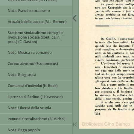
Note: Pseudo socialismo
Attualità delle utopie (M.L. Berneri)
Statismo sindacalismo consigli e
rivoluzione sociale (cont. dal n.
prec.) (C. Gaston)
Note: Musica su comando
Corporativismo (Economicus)
Note: Religiosità
Comunità d'individui (H. Read)
Il prezzo di Berlino (J. Hewetson)
Note: Libertà della scuola
Penuria e totalitarismo (A. Michel)
Note: Paga popolo