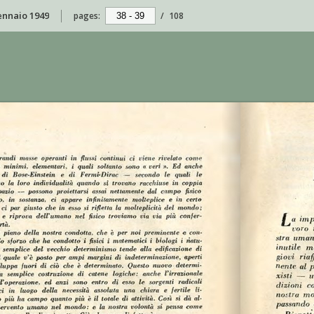
gennaio 1949
pages:
/
108