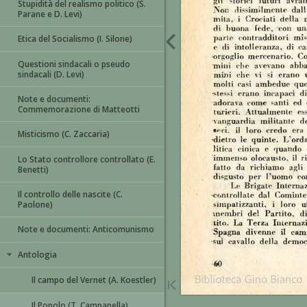
Stupidità del realismo politico (S.
Parane e D. Levi)
Etica del Socialismo (I. Silone)
Questioni sindacali o pseudo
sindacali (D. Levi)
Note e documenti:
Commemorazione di Matteotti
Misticismo (C. Zaccaria)
Lo Stato controllore controllato (E.
Benetti)
Il controllo delle nascite (C.
Paolone)
Note e documenti: Anticomunismo
Antologia
Il campo del Vernet (A. Koestler)
Il Popolo (T. Campanella)