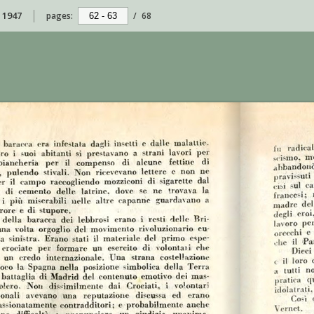
o 1947
pages:
/
68