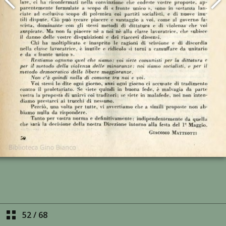
52
/
68