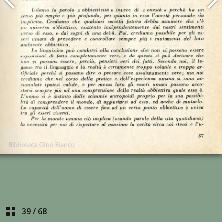
39
/
68