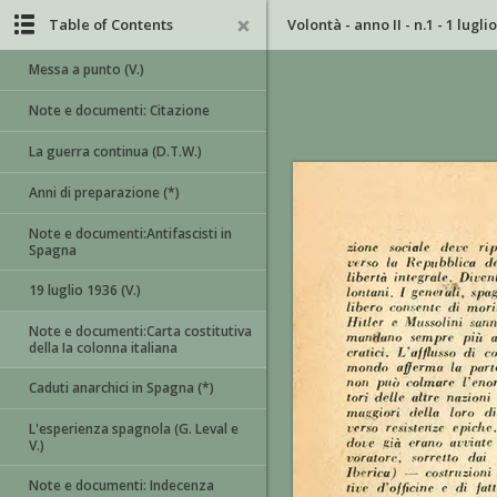
Table of Contents
Volontà - anno II - n.1 - 1 lugli
Messa a punto (V.)
Note e documenti: Citazione
La guerra continua (D.T.W.)
Anni di preparazione (*)
Note e documenti:Antifascisti in
Spagna
19 luglio 1936 (V.)
Note e documenti:Carta costitutiva
della Ia colonna italiana
Caduti anarchici in Spagna (*)
L'esperienza spagnola (G. Leval e
V.)
Note e documenti: Indecenza