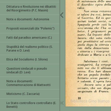
Dittatura e Rivoluzione nei dibattiti
del Risorgimento (P.C. Masini)
Note e documenti: Autonomie
Propositi essenziali (da "Polemic")
Fatti dal paradiso americano (C.)
Stupidità del realismo politico (S.
Parane e D. Levi)
Etica del Socialismo (I. Silone)
Questioni sindacali o pseudo
sindacali (D. Levi)
Note e documenti:
Commemorazione di Matteotti
Misticismo (C. Zaccaria)
Lo Stato controllore controllato (E.
Benetti)